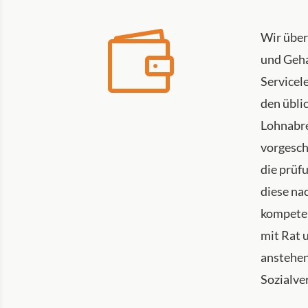

Wir über
und Geha
Servicel
den übli
Lohnabre
vorgesch
die prüf
diese na
kompete
mit Rat u
anstehen
Sozialve