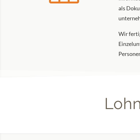
als Doku
unterne
Wir fert
Einzelun
Personen
Lohn