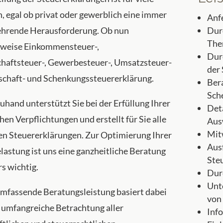
, egal ob privat oder gewerblich eine immer
Anf
hrende Herausforderung. Ob nun
Dur
The
sweise Einkommensteuer-,
Dur
haftsteuer-, Gewerbesteuer-, Umsatzsteuer-
der
schaft- und Schenkungssteuererklärung.
Ber
Sch
uhand unterstützt Sie bei der Erfüllung Ihrer
Deta
hen Verpflichtungen und erstellt für Sie alle
Aus
Mit
en Steuererklärungen. Zur Optimierung Ihrer
Aus
lastung ist uns eine ganzheitliche Beratung
Ste
s wichtig.
Dur
Unt
mfassende Beratungsleistung basiert dabei
von
r umfangreiche Betrachtung aller
Info