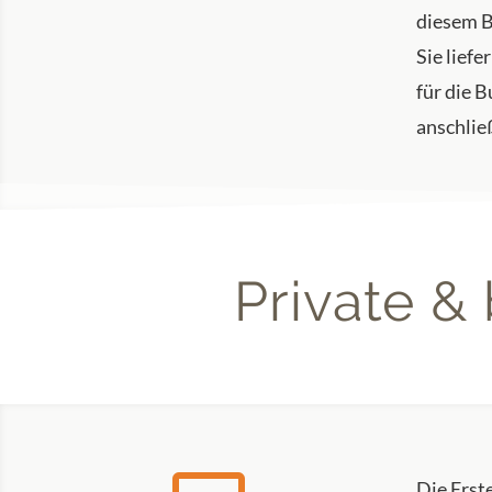
diesem B
Sie lief
für die 
anschließ
Private &
Die Erste