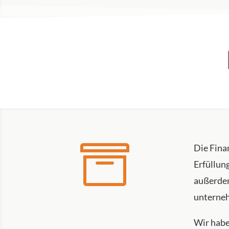

Die Fina
Erfüllung
außerdem
unterneh
Wir habe