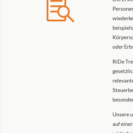

Personen
wiederke
beispiel
Körpersc
oder Erb
RiDe Tre
gesetzlic
relevant
Steuerbe
besonder
Unsere u
auf eine