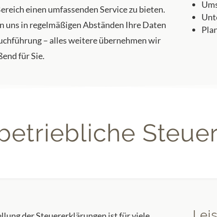
Ums
ereich einen umfassenden Service zu bieten.
Unt
ern uns in regelmäßigen Abständen Ihre Daten
Pla
Buchführung – alles weitere übernehmen wir
end für Sie.
 betriebliche Steue
Lei
llung der Steuererklärungen ist für viele